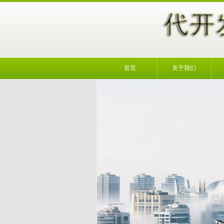
首页
关于我们