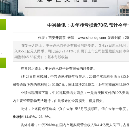
中兴通讯：去年净亏损近70亿 预计今年一
作者：西安开普票 来源：www.sino-sig.com 发表时间：2019/
在复兴之路上，中兴通讯似乎还有很长的路要走。 3月27日周三晚间，
入855.1亿元人民币，同比减少21.41%；归属于上市公司普通股股东的净利润
期盈利45.68亿元）；基本每股收益...
在复兴之路上，中兴通讯似乎还有很长的路要走。
3月27日周三晚间，中兴通讯披露年报显示，2018年实现营业收入855.
司普通股股东的净利润为-69.8亿元，同比减少252.88%（上年同期盈利45.68
业绩出现明显下滑，中兴将其归结为两点：一是向美国支付的10亿美
内主要经营活动无法进行，由此带来的经营损失、预提损失。
此外，上述两点还造成中兴在去年1至3月亏损颇巨。但在今年一季度
比增长114.49%-122.19%。
具体来看，中兴2018年在国内市场实现营业收入544.4亿元人民币，占